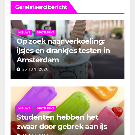
Gerelateerd bericht
NIEUWS
SPOTLIGHT
Op zoek naar verkoeling:
ijsjes en drankjes testen in
Amsterdam
25 JUNI 2026
NIEUWS
SPOTLIGHT
Studenten hebben het
zwaar door gebrek aan ijs