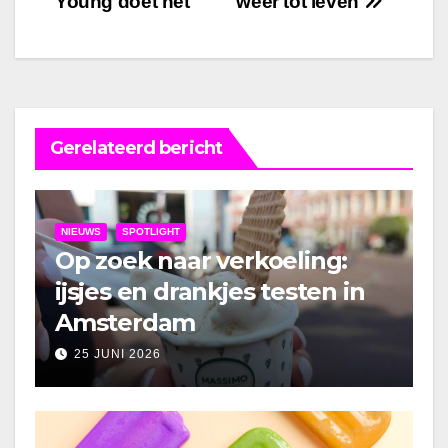
Young doet het
weer tot leven
Gerelateerd bericht
NIEUWS
SPOTLIGHT
Op zoek naar verkoeling:
ijsjes en drankjes testen in
Amsterdam
25 JUNI 2026