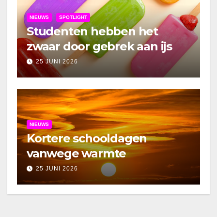
NIEUWS
SPOTLIGHT
Studenten hebben het
zwaar door gebrek aan ijs
25 JUNI 2026
NIEUWS
Kortere schooldagen
vanwege warmte
25 JUNI 2026