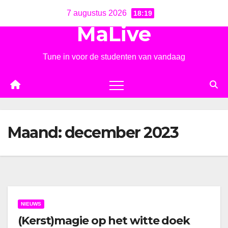
Ga
7 augustus 2026
18:19
naar
MaLive
de
inhoud
Tune in voor de studenten van vandaag
Maand:
december 2023
NIEUWS
(Kerst)magie op het witte doek