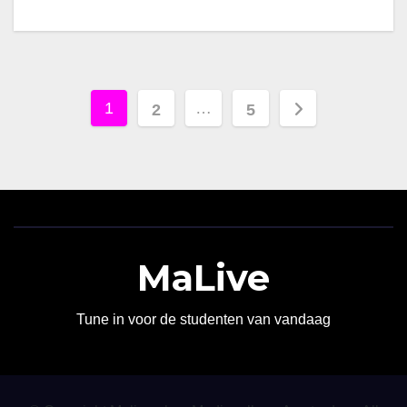
Berichten
1
…
2
5
paginering
MaLive
Tune in voor de studenten van vandaag