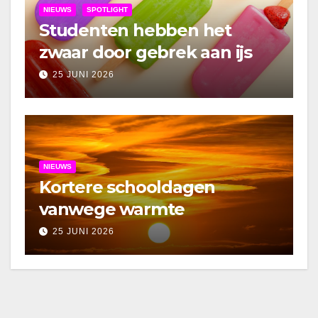
NIEUWS
SPOTLIGHT
Studenten hebben het
zwaar door gebrek aan ijs
25 JUNI 2026
NIEUWS
Kortere schooldagen
vanwege warmte
25 JUNI 2026