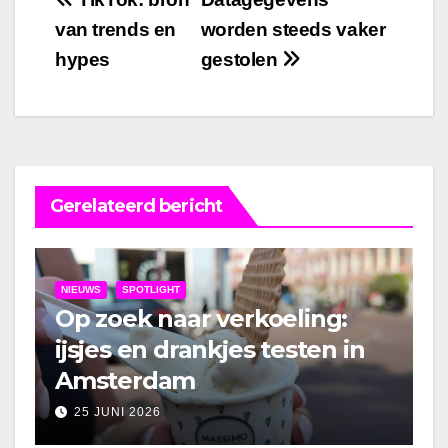
Bericht
van trends en
worden steeds vaker
navigatie
hypes
gestolen
Gerelateerd bericht
NIEUWS
SPOTLIGHT
Op zoek naar verkoeling:
ijsjes en drankjes testen in
Amsterdam
25 JUNI 2026