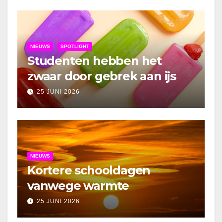
NIEUWS
SPOTLIGHT
Studenten hebben het
zwaar door gebrek aan ijs
25 JUNI 2026
NIEUWS
Kortere schooldagen
vanwege warmte
25 JUNI 2026