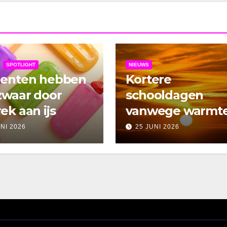
SPOTLIGHT
NIEUWS
denten hebben
Kortere
zwaar door
schooldagen
ek aan ijs
vanwege warmt
UNI 2026
25 JUNI 2026