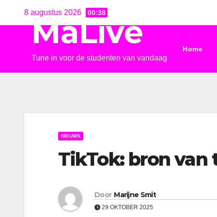
Ga
8 augustus 2026
00:38
MaLive
naar
de
Home
inhoud
Tune in voor de studenten van vandaag
NIEUWS
TikTok: bron van 
Door
Marijne Smit
29 OKTOBER 2025