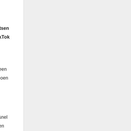
tsen
ikTok
 een
doen
snel
en