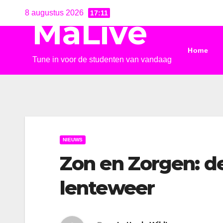
Ga
8 augustus 2026
17:11
MaLive
naar
de
Home
inhoud
Tune in voor de studenten van vandaag
NIEUWS
Zon en Zorgen: d
lenteweer