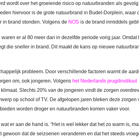
eerd wordt over het groeiende risico op natuurbranden als gevolg
reden hiervoor is de grote natuurbrand in Budel-Dorplein, waar 
r in brand stonden. Volgens de
NOS
is de brand inmiddels gebl
 waren er al 80 meer dan in dezelfde periode vorig jaar. Omdat 
egt die sneller in brand. Dit maakt de kans op nieuwe natuurbr
chappelijk probleem. Door verschillende factoren warmt de aard
orgen om, ook jongeren. Volgens
het Nederlands jeugdinstituut
 klimaat. Slechts 20% van de jongeren vindt de zorgen overdre
erp op school of TV. De afgelopen jaren bleken deze zorgen 
 gebieden worden droger en natuurbranden komen vaker voor.
t er aan de hand is. “Het is wel lekker dat het zo warm is, ma
erkt gewoon dat de seizoenen veranderen en dat het steeds vroeg