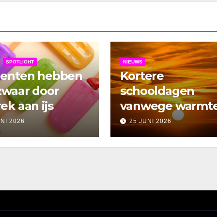
SPOTLIGHT
NIEUWS
denten hebben
Kortere
zwaar door
schooldagen
ek aan ijs
vanwege warmt
UNI 2026
25 JUNI 2026