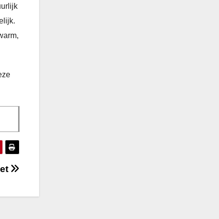
urlijk
lijk.
rwarm,
eze
wet