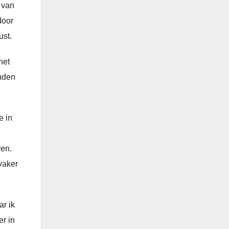
 van
door
ust.
het
anden
e in
ven.
vaker
ar ik
er in