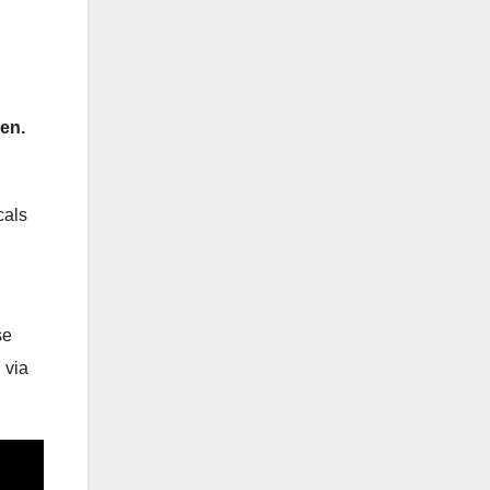
en.
cals
se
 via