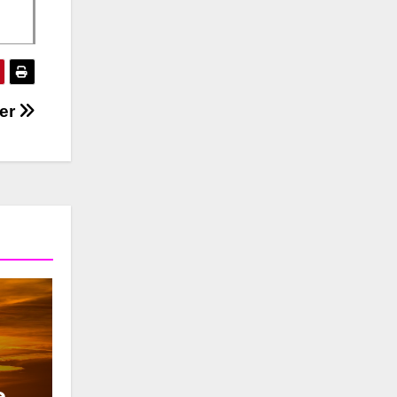
eer
e