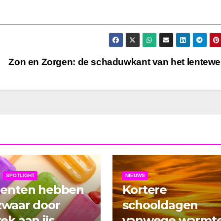
Zon en Zorgen: de schaduwkant van het lentew
SPOTLIGHT
NIEUWS
denten hebben
Kortere
zwaar door
schooldagen
ek aan ijs
vanwege warmt