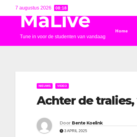
Ga
7 augustus 2026
08:18
MaLive
naar
de
Home
inhoud
Tune in voor de studenten van vandaag
NIEUWS
VIDEO
Achter de tralies,
Door
Bente Koelink
3 APRIL 2025