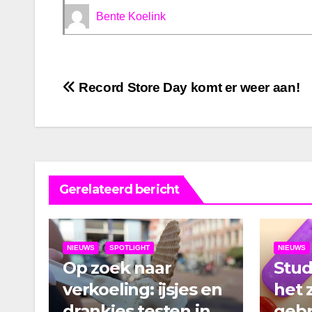
Bente Koelink
Bericht
Record Store Day komt er weer aan!
navigatie
Gerelateerd bericht
NIEUWS
SPOTLIGHT
NIEUWS
Op zoek naar
Stu
verkoeling: ijsjes en
het 
drankjes testen in
gebr