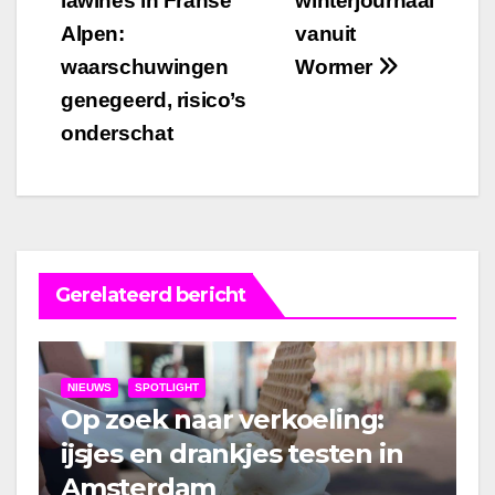
lawines in Franse
winterjournaal
navigatie
Alpen:
vanuit
waarschuwingen
Wormer
genegeerd, risico’s
onderschat
Gerelateerd bericht
NIEUWS
SPOTLIGHT
Op zoek naar verkoeling:
ijsjes en drankjes testen in
Amsterdam