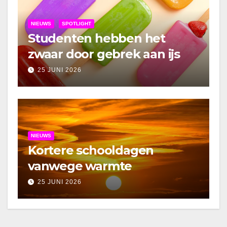
NIEUWS
SPOTLIGHT
Studenten hebben het
zwaar door gebrek aan ijs
25 JUNI 2026
NIEUWS
Kortere schooldagen
vanwege warmte
25 JUNI 2026