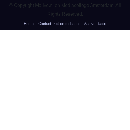
© Copyright Malive.nl en Mediacollege Amsterdam. All
Rights Reserved.
Home
Contact met de redactie
MaLive Radio