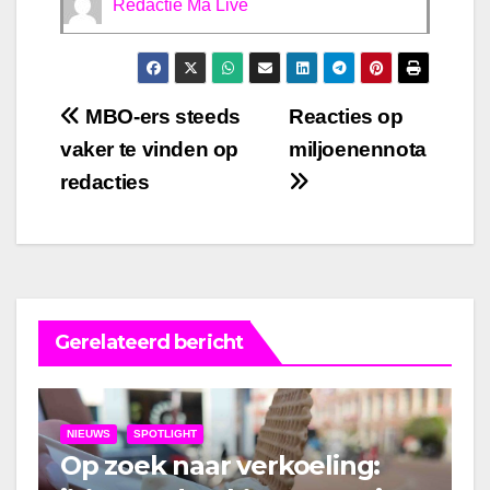
Redactie Ma Live
Bericht
MBO-ers steeds
Reacties op
vaker te vinden op
miljoenennota
navigatie
redacties
Gerelateerd bericht
NIEUWS
SPOTLIGHT
Op zoek naar verkoeling: