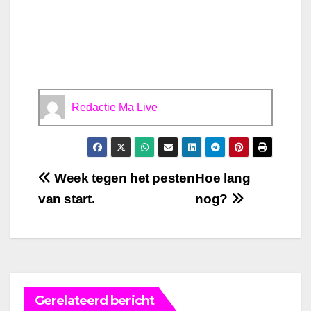
Redactie Ma Live
Bericht
Week tegen het pesten
Hoe lang
van start.
nog?
navigatie
Gerelateerd bericht