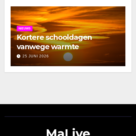
NIEUWS
Kortere schooldagen
vanwege warmte
25 JUNI 2026
MaLive