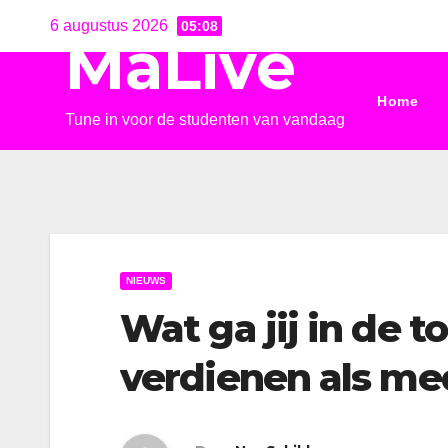
Ga
6 augustus 2026
05:08
MaLive
naar
de
Home
inhoud
Tune in voor de studenten van vandaag
NIEUWS
Wat ga jij in de 
verdienen als m