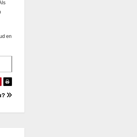
Als
n
oud en
nu?