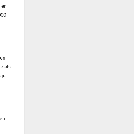
ler
.000
ven
je als
s je
ken