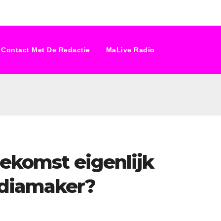
Contact Met De Redactie
MaLive Radio
toekomst eigenlijk
ediamaker?