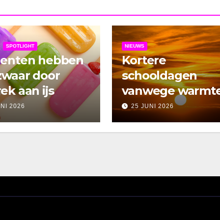
SPOTLIGHT
NIEUWS
denten hebben
Kortere
zwaar door
schooldagen
ek aan ijs
vanwege warmt
UNI 2026
25 JUNI 2026