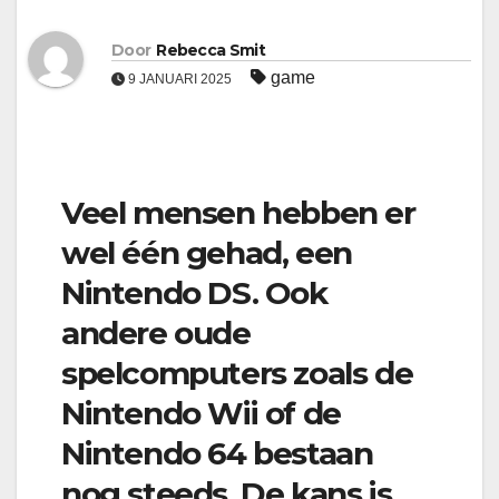
Door
Rebecca Smit
game
9 JANUARI 2025
Veel mensen hebben er
wel één gehad, een
Nintendo DS. Ook
andere oude
spelcomputers zoals de
Nintendo Wii of de
Nintendo 64 bestaan
nog steeds. De kans is