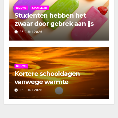
NIEUWS
SPOTLIGHT
Studenten hebben het
zwaar door gebrek aan ijs
25 JUNI 2026
NIEUWS
Kortere schooldagen
vanwege warmte
25 JUNI 2026