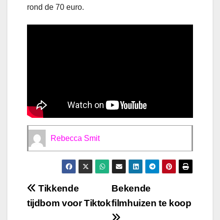
rond de 70 euro.
Rebecca Smit
Bericht
Tikkende
Bekende
tijdbom voor Tiktok
filmhuizen te koop
navigatie