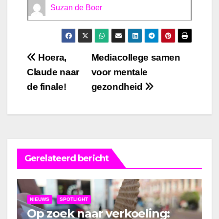
Suzan de Boer
Bericht
Hoera,
Mediacollege samen
Claude naar
voor mentale
navigatie
de finale!
gezondheid
Gerelateerd bericht
NIEUWS
SPOTLIGHT
Op zoek naar verkoeling: