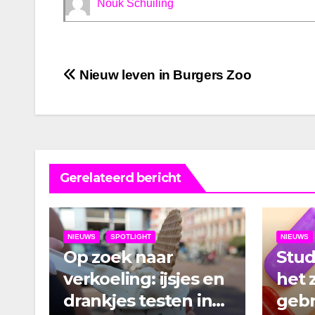
Nouk Schuiling
Bericht
Nieuw leven in Burgers Zoo
navigatie
Gerelateerd bericht
NIEUWS
SPOTLIGHT
NIEUWS
Op zoek naar
Stu
verkoeling: ijsjes en
het 
drankjes testen in
gebr