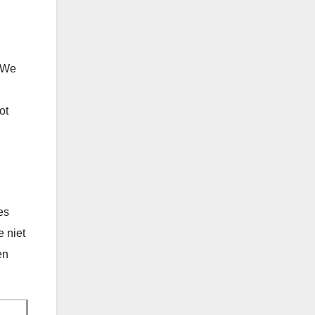
 ”We
ot
es
e niet
en