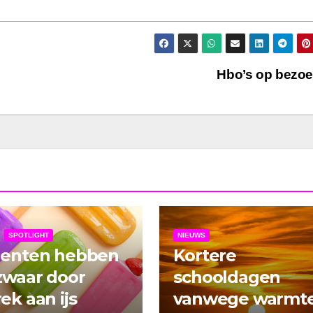
Hbo’s op bezo
SPOTLIGHT
NIEUWS
denten hebben
Kortere
zwaar door
schooldagen
ek aan ijs
vanwege warmt