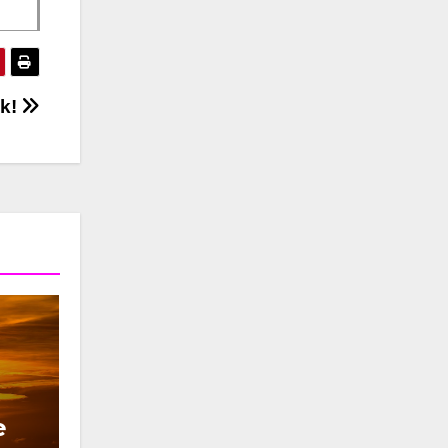
ek!
e