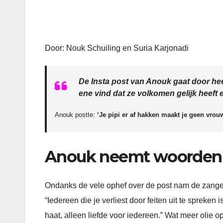
Door: Nouk Schuiling en Suria Karjonadi
De Insta post van Anouk gaat door hee
ene vind dat ze volkomen gelijk heeft 
Anouk postte:
‘Je pipi er af hakken maakt je geen vrou
Anouk neemt woorden n
Ondanks de vele ophef over de post nam de zange
“Iedereen die je verliest door feiten uit te spreke
haat, alleen liefde voor iedereen.” Wat meer olie 