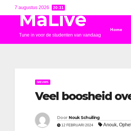
Ga
7 augustus 2026
20:31
MaLive
naar
de
Home
inhoud
Tune in voor de studenten van vandaag
NIEUWS
Veel boosheid o
Door
Nouk Schuiling
Anouk
,
Ophe
12 FEBRUARI 2024