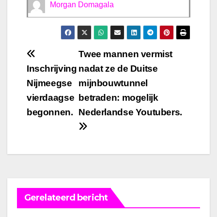
Morgan Domagala
Bericht
Twee mannen vermist
Inschrijving
nadat ze de Duitse
navigatie
Nijmeegse
mijnbouwtunnel
vierdaagse
betraden: mogelijk
begonnen.
Nederlandse Youtubers.
Gerelateerd bericht