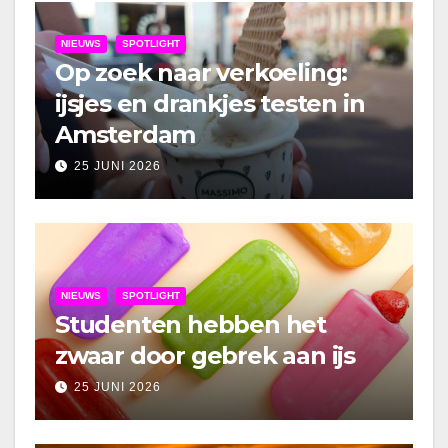
NIEUWS
SPOTLIGHT
Op zoek naar verkoeling:
ijsjes en drankjes testen in
Amsterdam
25 JUNI 2026
NIEUWS
SPOTLIGHT
Studenten hebben het
zwaar door gebrek aan ijs
25 JUNI 2026