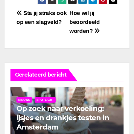
Bericht
Sta jij straks ook
Hoe wil jij
op een slagveld?
beoordeeld
navigatie
worden?
Gerelateerd bericht
NIEUWS
SPOTLIGHT
Op zoek naar verkoeling:
ijsjes en drankjes testen in
Amsterdam