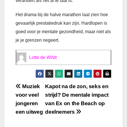
verandert als het al te laat is.’’
Het drama bij de halve marathon laat zien hoe
gevaarlijk prestatiedruk kan zijn. Hardlopen is
goed voor je mentale gezondheid, maar niet als
je je grenzen negeert.
Lotte de Wildt
Bericht
Muziek
Kapot na de zon, seks en
voor veel
strijd? De mentale impact
navigatie
jongeren
van Ex on the Beach op
een uitweg
deelnemers