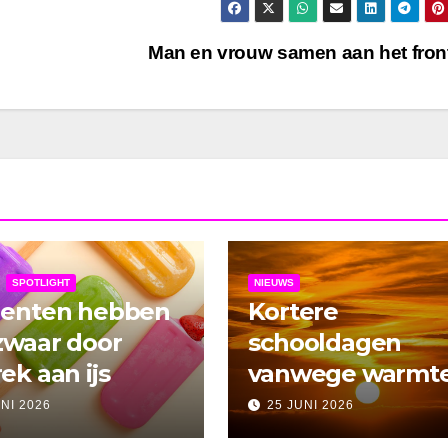
Man en vrouw samen aan het fro
SPOTLIGHT
NIEUWS
denten hebben
Kortere
zwaar door
schooldagen
ek aan ijs
vanwege warmt
UNI 2026
25 JUNI 2026