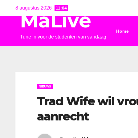
Ga
8 augustus 2026
11:04
MaLive
naar
de
Home
inhoud
Tune in voor de studenten van vandaag
NIEUWS
Trad Wife wil vr
aanrecht