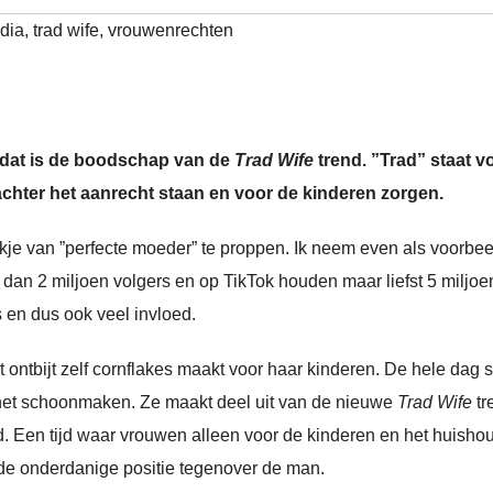
dia
,
trad wife
,
vrouwenrechten
 dat is de boodschap van de
Trad Wife
trend. ”Trad” staat v
 achter het aanrecht staan en voor de kinderen zorgen.
e van ”perfecte moeder” te proppen. Ik neem even als voorbee
 dan 2 miljoen volgers en op TikTok houden maar liefst 5 miljoe
 en dus ook veel invloed.
 ontbijt zelf cornflakes maakt voor haar kinderen. De hele dag s
n het schoonmaken. Ze maakt deel uit van de nieuwe
Trad Wife
tr
d. Een tijd waar vrouwen alleen voor de kinderen en het huisho
 de onderdanige positie tegenover de man.