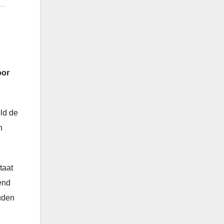
oor
ld de
n
taat
end
uden