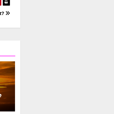
nt?
e