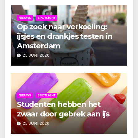
NIEUWS
SPOTLIGHT
Op zoek naar verkoeling:
ijsjes en drankjes testen in
Amsterdam
25 JUNI 2026
NIEUWS
SPOTLIGHT
Studenten hebben het
zwaar door gebrek aan ijs
25 JUNI 2026