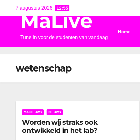
Ga
7 augustus 2026
12:55
MaLive
naar
de
Home
inhoud
Tune in voor de studenten van vandaag
wetenschap
MA-NIEUWS
NIEUWS
Worden wij straks ook
ontwikkeld in het lab?