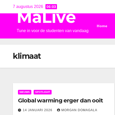
Ga
7 augustus 2026
06:03
MaLive
naar
de
Home
inhoud
Tune in voor de studenten van vandaag
klimaat
NIEUWS
SPOTLIGHT
Global warming erger dan ooit
14 JANUARI 2026
MORGAN DOMAGALA