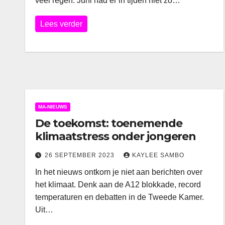
veel regen. Juni had er in tijden niet zo…
Lees verder
MA-NIEUWS
De toekomst: toenemende
klimaatstress onder jongeren
26 SEPTEMBER 2023
KAYLEE SAMBO
In het nieuws ontkom je niet aan berichten over
het klimaat. Denk aan de A12 blokkade, record
temperaturen en debatten in de Tweede Kamer.
Uit…