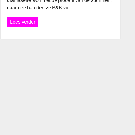
dramaserie won met 39 procent van de stemmen,
daarmee haalden ze B&B vol…
Lees verder