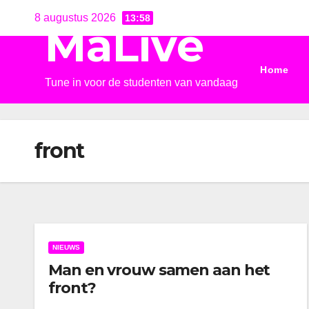
Ga
8 augustus 2026
13:58
MaLive
naar
de
Home
inhoud
Tune in voor de studenten van vandaag
front
NIEUWS
Man en vrouw samen aan het
front?