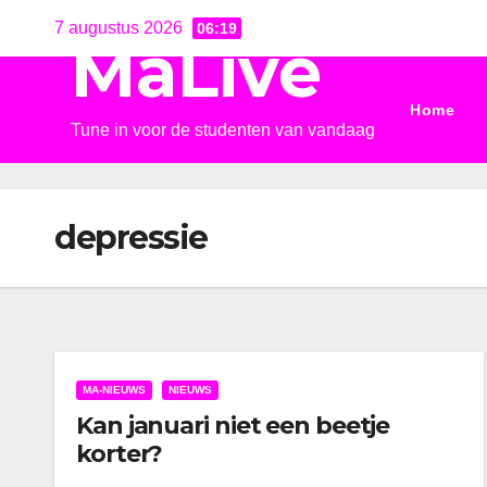
Ga
7 augustus 2026
06:19
MaLive
naar
de
Home
inhoud
Tune in voor de studenten van vandaag
depressie
MA-NIEUWS
NIEUWS
Kan januari niet een beetje
korter?