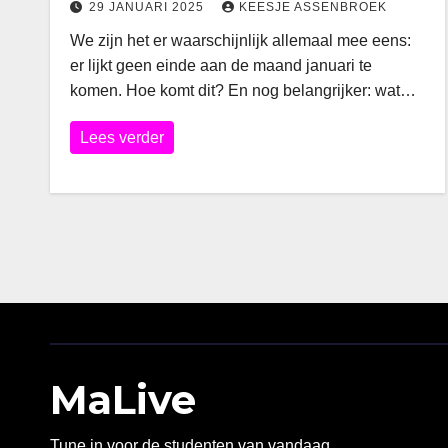
29 JANUARI 2025
KEESJE ASSENBROEK
We zijn het er waarschijnlijk allemaal mee eens:
er lijkt geen einde aan de maand januari te
komen. Hoe komt dit? En nog belangrijker: wat…
Lees verder
MaLive
Tune in voor de studenten van vandaag