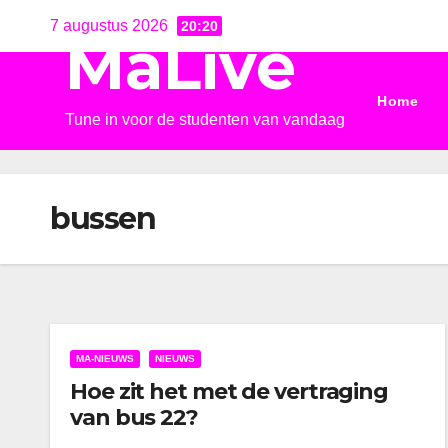
Ga
7 augustus 2026
20:20
MaLive
naar
de
Home
inhoud
Tune in voor de studenten van vandaag
bussen
MA-NIEUWS
NIEUWS
Hoe zit het met de vertraging
van bus 22?