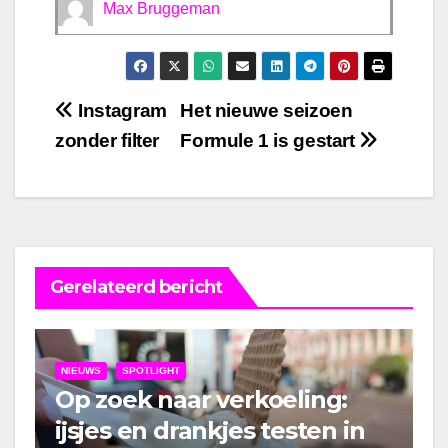
Max Bruggeman
Bericht
Instagram
Het nieuwe seizoen
zonder filter
Formule 1 is gestart
navigatie
Gerelateerd bericht
NIEUWS
SPOTLIGHT
Op zoek naar verkoeling:
ijsjes en drankjes testen in