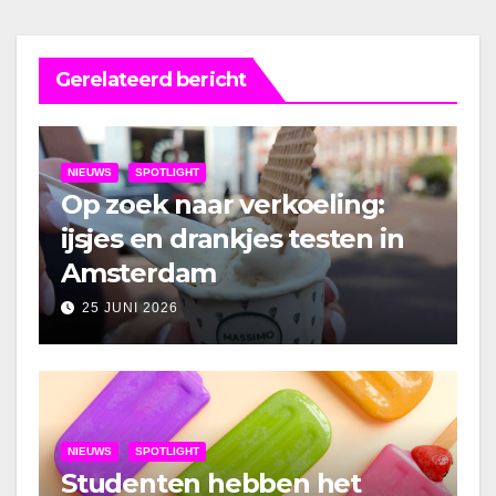
Gerelateerd bericht
NIEUWS
SPOTLIGHT
Op zoek naar verkoeling:
ijsjes en drankjes testen in
Amsterdam
25 JUNI 2026
NIEUWS
SPOTLIGHT
Studenten hebben het