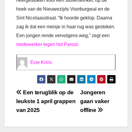
neergestoken voor een stoffenwinkel, op de
hoek van de Nieuwezijds Voorburgwal en de
Sint Nicolaasstraat. “Ik hoorde geklop. Daarna
zag ik dat een meisje in haar rug was gestoken.
Een jongen rende vervolgens weg,” zegt een
medewerker tegen het Parool.
Evie Krins
Bericht
Een terugblik op de
Jongeren
leukste 1 april grappen
gaan vaker
navigatie
van 2025
offline