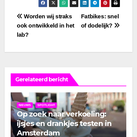
Bericht
Worden wij straks
Fatbikes: snel
ook ontwikkeld in het
of dodelijk?
navigatie
lab?
Gerelateerd bericht
NIEUWS
SPOTLIGHT
Op zoek naar verkoeling:
ijsjes en drankjes testen in
Amsterdam