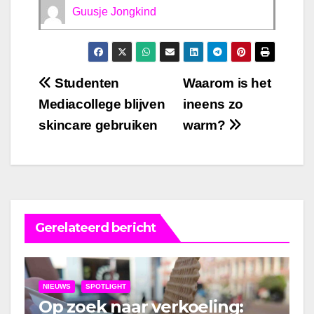
Guusje Jongkind
Bericht
Studenten
Waarom is het
Mediacollege blijven
ineens zo
navigatie
skincare gebruiken
warm?
Gerelateerd bericht
NIEUWS
SPOTLIGHT
Op zoek naar verkoeling: