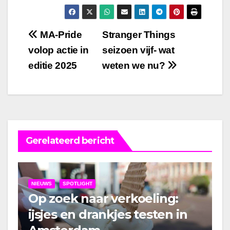
Bericht
MA-Pride
Stranger Things
volop actie in
seizoen vijf- wat
navigatie
editie 2025
weten we nu?
Gerelateerd bericht
NIEUWS
SPOTLIGHT
Op zoek naar verkoeling:
ijsjes en drankjes testen in