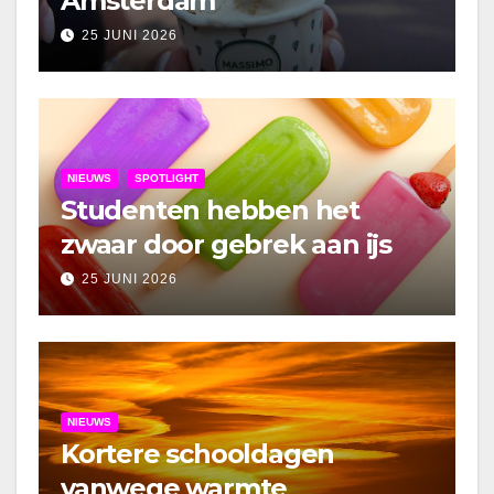
Amsterdam
25 JUNI 2026
NIEUWS
SPOTLIGHT
Studenten hebben het
zwaar door gebrek aan ijs
25 JUNI 2026
NIEUWS
Kortere schooldagen
vanwege warmte