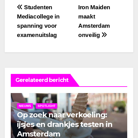
Bericht
Studenten
Iron Maiden
Mediacollege in
maakt
navigatie
spanning voor
Amsterdam
examenuitslag
onveilig
Gerelateerd bericht
NIEUWS
SPOTLIGHT
Op zoek naar verkoeling:
ijsjes en drankjes testen in
Amsterdam