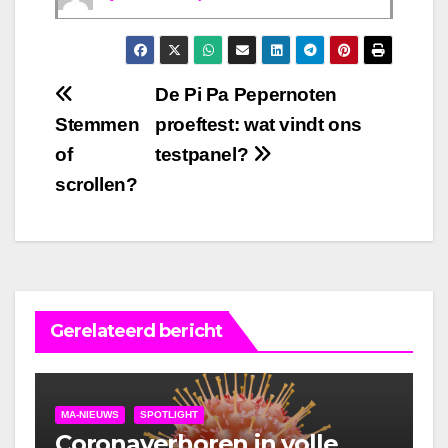
Bericht
De Pi Pa Pepernoten
Stemmen
proeftest: wat vindt ons
navigatie
of
testpanel?
scrollen?
Gerelateerd bericht
MA-NIEUWS
SPOTLIGHT
Coronaverhoren in volle