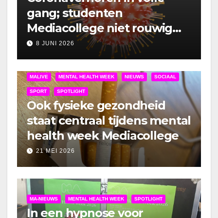
gang; studenten
Mediacollege niet rouwig
om lockdown
8 JUNI 2026
MALIVE
MENTAL HEALTH WEEK
NIEUWS
SOCIAAL
SPORT
SPOTLIGHT
Ook fysieke gezondheid
staat centraal tijdens mental
health week Mediacollege
21 MEI 2026
MA-NIEUWS
MENTAL HEALTH WEEK
SPOTLIGHT
In een hypnose voor