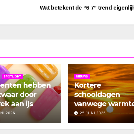
Wat betekent de “6 7” trend eigenli
SPOTLIGHT
NIEUWS
denten hebben
Kortere
zwaar door
schooldagen
ek aan ijs
vanwege warmt
UNI 2026
25 JUNI 2026