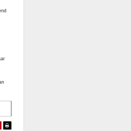
kend
aar
an