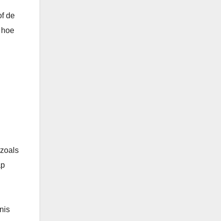
of de
n hoe
 zoals
ap
nis