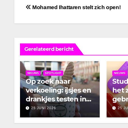
Bericht
Mohamed Ihattaren stelt zich open!
navigatie
Gerelateerd bericht
NIEUWS
SPOTLIGHT
NIEUWS
Op zoek naar
Stu
verkoeling: ijsjes en
het 
drankjes testen in
gebr
Amsterdam
25 JUNI 2026
25 J