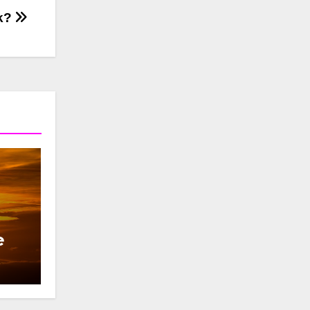
jk?
e