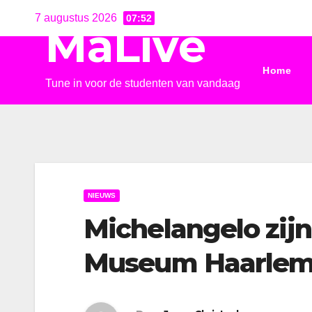
Ga
7 augustus 2026
07:52
MaLive
naar
de
Home
inhoud
Tune in voor de studenten van vandaag
NIEUWS
Michelangelo zijn 
Museum Haarle