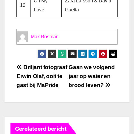
On My
Zara Larsson & David
10.
Love
Guetta
Max Bosman
Bericht
Briljant fotograaf
Gaan we volgend
Erwin Olaf, ooit te
jaar op water en
navigatie
gast bij MaPride
brood leven?
Gerelateerd bericht