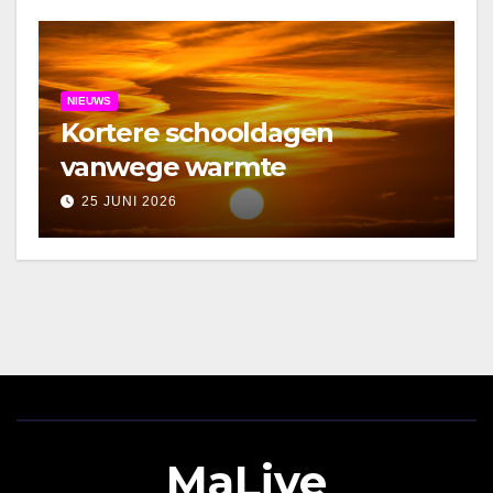
NIEUWS
Kortere schooldagen
vanwege warmte
25 JUNI 2026
MaLive