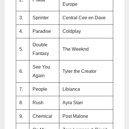
Europe
3.
Sprinter
Central Cee en Dave
4.
Paradise
Coldplay
Double
5.
The Weeknd
Fantasy
See You
6.
Tyler the Creator
Again
7.
People
Libianca
8.
Rush
Ayra Starr
9.
Chemical
Post Malone