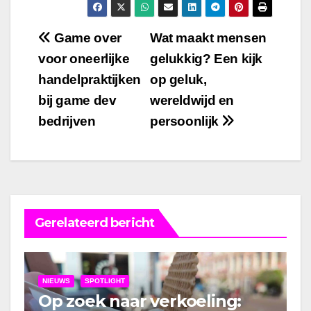
Bericht
Game over
Wat maakt mensen
voor oneerlijke
gelukkig? Een kijk
navigatie
handelpraktijken
op geluk,
bij game dev
wereldwijd en
bedrijven
persoonlijk
Gerelateerd bericht
NIEUWS
SPOTLIGHT
Op zoek naar verkoeling: