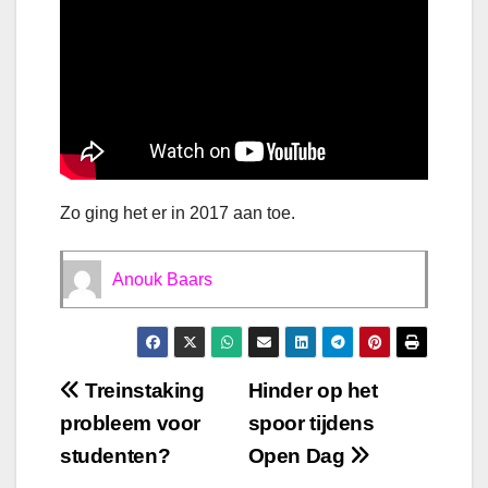
Zo ging het er in 2017 aan toe.
Anouk Baars
Bericht
Treinstaking
Hinder op het
probleem voor
spoor tijdens
navigatie
studenten?
Open Dag