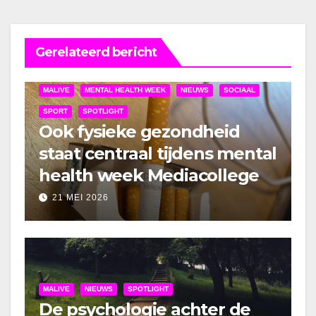
Gerelateerd bericht
MALIVE
MENTAL HEALTH WEEK
NIEUWS
SOCIAAL
SPORT
SPOTLIGHT
Ook fysieke gezondheid
staat centraal tijdens mental
health week Mediacollege
21 MEI 2026
MALIVE
NIEUWS
SPOTLIGHT
De psychologie achter de