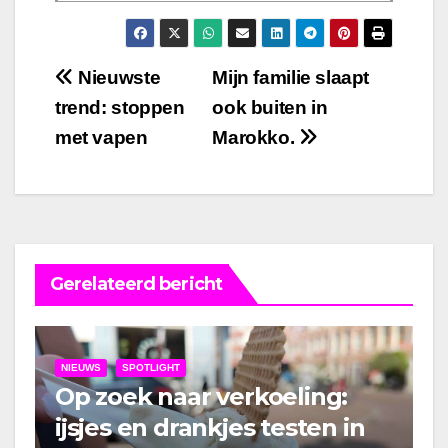
Bericht
Nieuwste
Mijn familie slaapt
trend: stoppen
ook buiten in
navigatie
met vapen
Marokko.
Gerelateerd bericht
NIEUWS
SPOTLIGHT
Op zoek naar verkoeling:
ijsjes en drankjes testen in