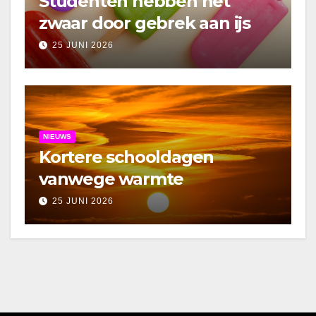
Studenten hebben het
zwaar door gebrek aan ijs
25 JUNI 2026
NIEUWS
Kortere schooldagen
vanwege warmte
25 JUNI 2026