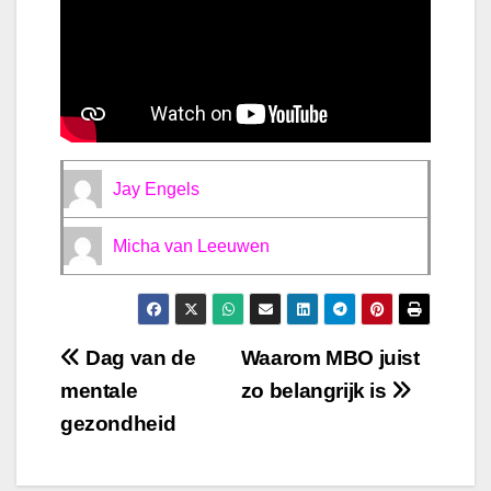
Jay Engels
Micha van Leeuwen
Bericht
Dag van de
Waarom MBO juist
mentale
zo belangrijk is
navigatie
gezondheid