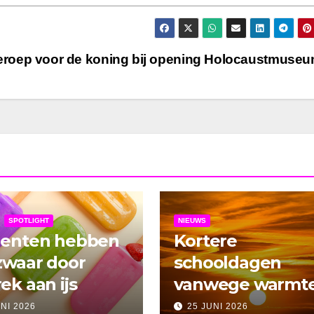
roep voor de koning bij opening Holocaustmuse
SPOTLIGHT
NIEUWS
denten hebben
Kortere
zwaar door
schooldagen
ek aan ijs
vanwege warmt
UNI 2026
25 JUNI 2026