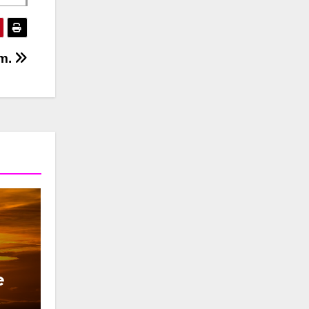
um.
e