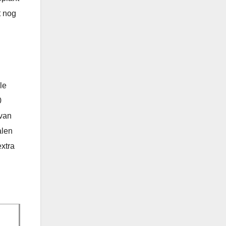
t nog
le
0
 van
alen
extra