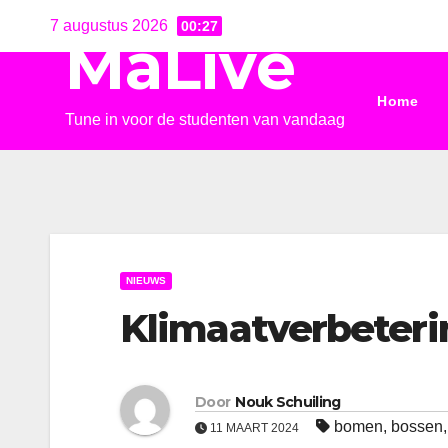
Ga
7 augustus 2026
00:27
MaLive
naar
de
Home
inhoud
Tune in voor de studenten van vandaag
NIEUWS
Klimaatverbeteri
Door
Nouk Schuiling
bomen
,
bossen
11 MAART 2024