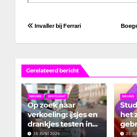
Bericht
Invaller bij Ferrari
Boege
navigatie
Gerelateerd bericht
NIEUWS
SPOTLIGHT
NIEUWS
Op zoek naar
Stu
verkoeling: ijsjes en
het 
drankjes testen in
gebr
Amsterdam
25 JUNI 2026
25 J