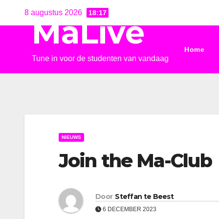
Ga
8 augustus 2026
18:17
MaLive
naar
de
Home
inhoud
Tune in voor de studenten van vandaag
NIEUWS
Join the Ma-Club
Door
Steffan te Beest
6 DECEMBER 2023