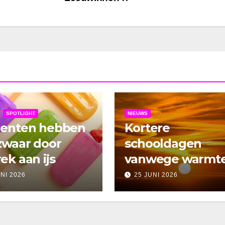
SPOTLIGHT
NIEUWS
denten hebben
Kortere
zwaar door
schooldagen
ek aan ijs
vanwege warmt
UNI 2026
25 JUNI 2026