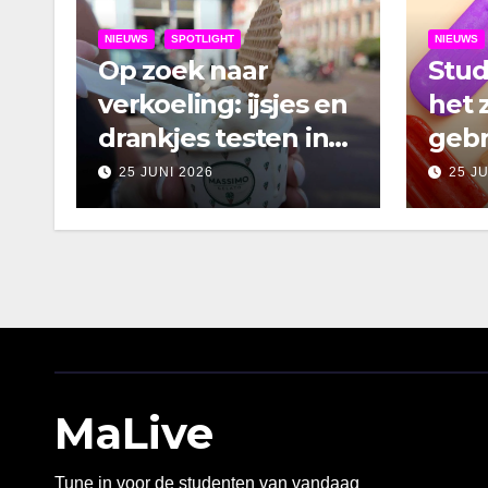
NIEUWS
SPOTLIGHT
NIEUWS
Op zoek naar
Stu
verkoeling: ijsjes en
het 
drankjes testen in
gebr
Amsterdam
25 JUNI 2026
25 J
MaLive
Tune in voor de studenten van vandaag