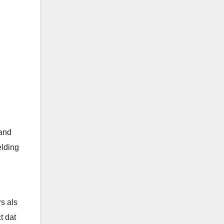
mand
elding
s als
t dat