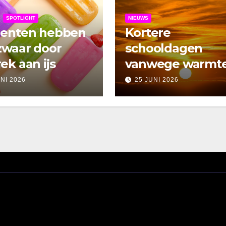
SPOTLIGHT
NIEUWS
denten hebben
Kortere
zwaar door
schooldagen
ek aan ijs
vanwege warmt
UNI 2026
25 JUNI 2026