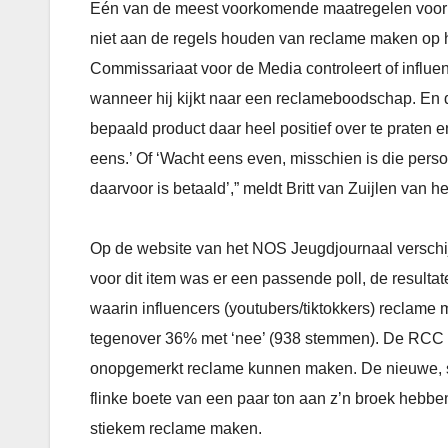
Eén van de meest voorkomende maatregelen voor inf
niet aan de regels houden van reclame maken op hu
Commissariaat voor de Media controleert of influe
wanneer hij kijkt naar een reclameboodschap. En d
bepaald product daar heel positief over te praten 
eens.’ Of ‘Wacht eens even, misschien is die pers
daarvoor is betaald’,” meldt Britt van Zuijlen van
Op de website van het NOS Jeugdjournaal verschi
voor dit item was er een passende poll, de resultate
waarin influencers (youtubers/tiktokkers) recla
tegenover 36% met ‘nee’ (938 stemmen). De RCC wil
onopgemerkt reclame kunnen maken. De nieuwe, str
flinke boete van een paar ton aan z’n broek hebbe
stiekem reclame maken.