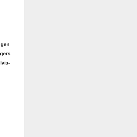
ingen
lgers
lvis-