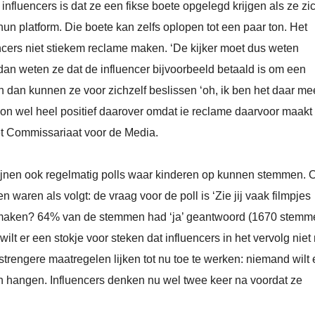
luencers is dat ze een fikse boete opgelegd krijgen als ze zi
n platform. Die boete kan zelfs oplopen tot een paar ton. Het
ncers niet stiekem reclame maken. ‘De kijker moet dus weten
an weten ze dat de influencer bijvoorbeeld betaald is om een
en dan kunnen ze voor zichzelf beslissen ‘oh, ik ben het daar me
oon wel heel positief daarover omdat ie reclame daarvoor maakt
 het Commissariaat voor de Media.
jnen ook regelmatig polls waar kinderen op kunnen stemmen. 
n waren als volgt: de vraag voor de poll is ‘Zie jij vaak filmpjes
me maken? 64% van de stemmen had ‘ja’ geantwoord (1670 stemm
t er een stokje voor steken dat influencers in het vervolg niet
engere maatregelen lijken tot nu toe te werken: niemand wilt
n hangen. Influencers denken nu wel twee keer na voordat ze