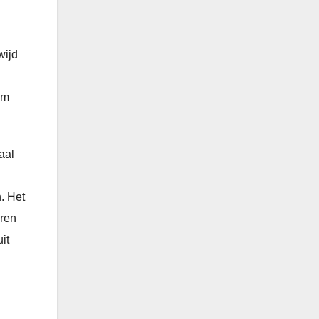
wijd
am
aal
. Het
eren
it