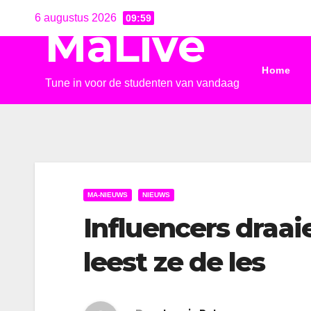
Ga
6 augustus 2026
09:59
MaLive
naar
de
Home
inhoud
Tune in voor de studenten van vandaag
MA-NIEUWS
NIEUWS
Influencers draai
leest ze de les