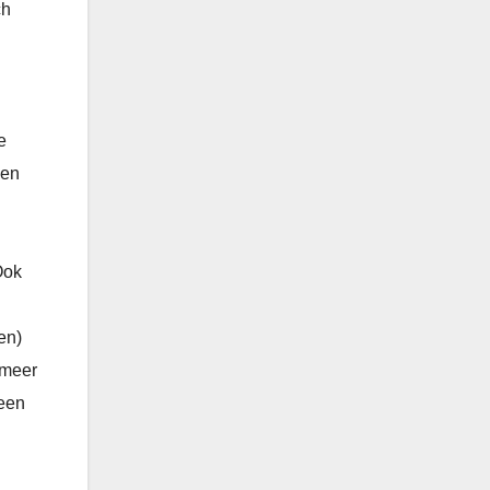
ch
e
 en
Ook
en)
 meer
 een