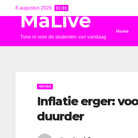
Ga
8 augustus 2026
01:01
MaLive
naar
de
Home
inhoud
Tune in voor de studenten van vandaag
NIEUWS
Inflatie erger: vo
duurder