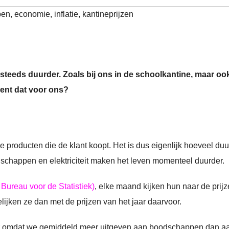
pen
,
economie
,
inflatie
,
kantineprijzen
 steeds duurder. Zoals bij ons in de schoolkantine, maar oo
ent dat voor ons?
 de producten die de klant koopt. Het is dus eigenlijk hoeveel du
odschappen en elektriciteit maken het leven momenteel duurder.
Bureau voor de Statistiek)
, elke maand kijken hun naar de prij
ijken ze dan met de prijzen van het jaar daarvoor.
 Maar omdat we gemiddeld meer uitgeven aan boodschappen dan a