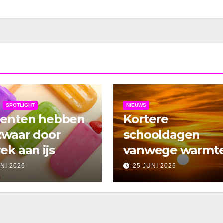
SPOTLIGHT
NIEUWS
denten hebben
Kortere
zwaar door
schooldagen
ek aan ijs
vanwege warmt
UNI 2026
25 JUNI 2026