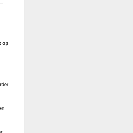
k op
urder
zen
an