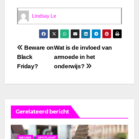
Lindsay Le
Bericht
Beware on
Wat is de invloed van
Black
armoede in het
navigatie
Friday?
onderwijs?
Gerelateerd bericht
NIEUWS
SPOTLIGHT