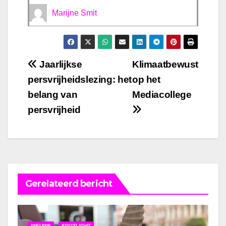
Marijne Smit
Bericht
Jaarlijkse
Klimaatbewust
persvrijheidslezing: het
op het
navigatie
belang van
Mediacollege
persvrijheid
Gerelateerd bericht
NIEUWS
SPOTLIGHT