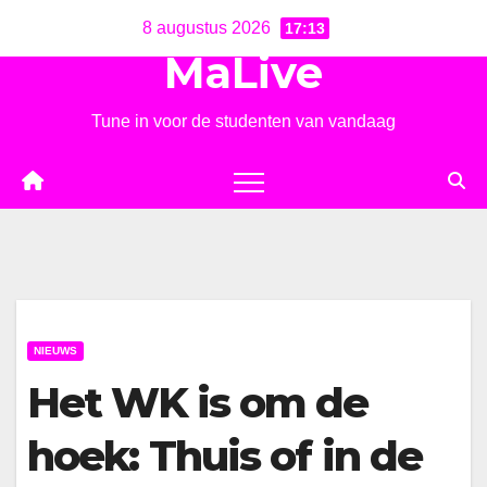
Ga
8 augustus 2026
17:13
naar
MaLive
de
inhoud
Tune in voor de studenten van vandaag
NIEUWS
Het WK is om de
hoek: Thuis of in de