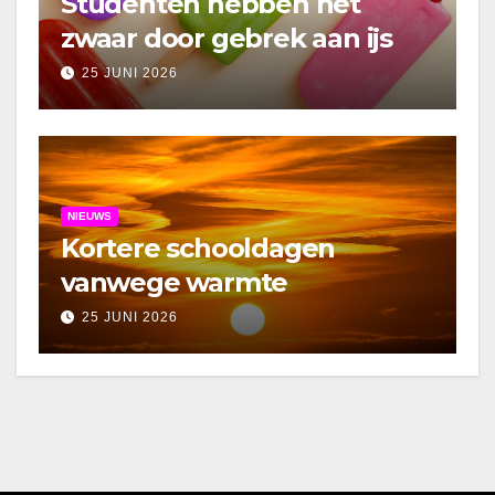
Studenten hebben het
zwaar door gebrek aan ijs
25 JUNI 2026
NIEUWS
Kortere schooldagen
vanwege warmte
25 JUNI 2026