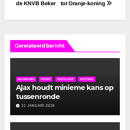
de KNVB Beker
tot Oranje-koning
navigatie
Gerelateerd bericht
MA-NIEUWS
SPORT
SPOTLIGHT
VOETBAL
Ajax houdt minieme kans op
tussenronde
21 JANUARI 2026