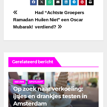
Bericht
Had “Achtste Groepers
Ramadan
Huilen Niet” een Oscar
navigatie
Mubarak!
verdiend?
Gerelateerd bericht
NIEUWS
SPOTLIGHT
Op zoek naar verkoeling:
ijsjes en drankjes testen in
Amsterdam