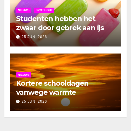
NIEUWS
SPOTLIGHT
Studenten hebben het
zwaar door gebrek aan ijs
25 JUNI 2026
NIEUWS
Kortere schooldagen
vanwege warmte
25 JUNI 2026