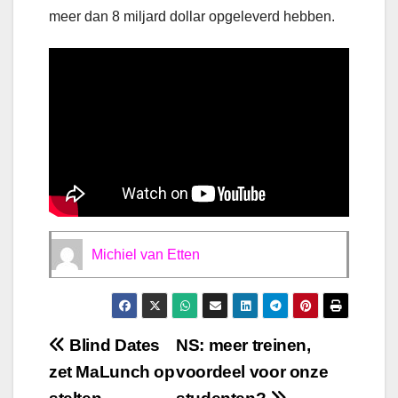
meer dan 8 miljard dollar opgeleverd hebben.
Michiel van Etten
Bericht
Blind Dates
NS: meer treinen,
zet MaLunch op
voordeel voor onze
navigatie