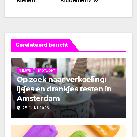
stelten
studenten?
Gerelateerd bericht
NIEUWS
SPOTLIGHT
Op zoek naar verkoeling:
ijsjes en drankjes testen in
Amsterdam
25 JUNI 2026